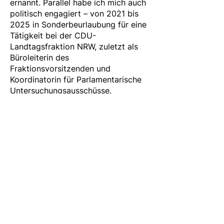
ernannt. Parallel habe ich mich auch
politisch engagiert – von 2021 bis
2025 in Sonderbeurlaubung für eine
Tätigkeit bei der CDU-
Landtagsfraktion NRW, zuletzt als
Büroleiterin des
Fraktionsvorsitzenden und
Koordinatorin für Parlamentarische
Untersuchungsausschüsse.
Recht, Politik und Gesellschaft zu
verbinden – das treibt mich an.
Tijen Ataoğlu MdB
Rathausstraße 23
58095 Hagen​